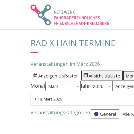
Skip
to
content
RAD X HAIN TERMINE
Veranstaltungen im März 2026
Anzeigen als
Raster
Ansicht als
Liste
Mon
Monat
Jahr
18. März 2026
RadXhain
Veranstaltungskategorien
General
Alle 
Treffen