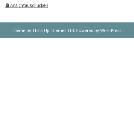
Ansicht
ausdrucken
Theme by
Think Up Themes Ltd
. Powered by
WordPress
.