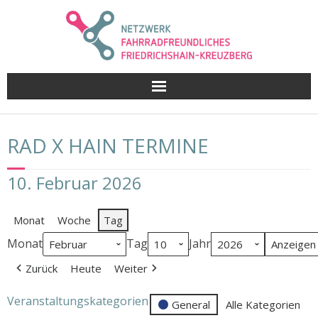
Skip
to
content
RAD X HAIN TERMINE
10. Februar 2026
Monat
Woche
Tag
Monat
Tag
Jahr
Zurück
Heute
Weiter
Veranstaltungskategorien
General
Alle Kategorien