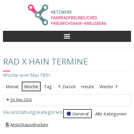
Skip
to
content
RAD X HAIN TERMINE
Woche vom Mai 18th
Monat
Woche
Tag
Zurück
Heute
Weiter
20. Mai 2026
RadXhain
Veranstaltungskategorien
General
Alle Kategorien
Treffen
Ansicht
ausdrucken