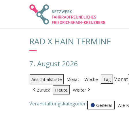
Skip
to
content
RAD X HAIN TERMINE
7. August 2026
Monat
Ansicht als
Liste
Monat
Woche
Tag
Zurück
Heute
Weiter
Veranstaltungskategorien
General
Alle 