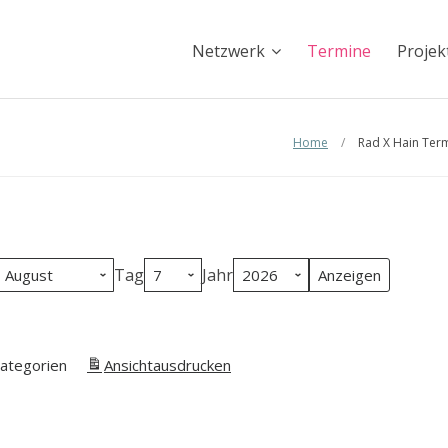
Netzwerk
Termine
Projek
Home
/
Rad X Hain Ter
Tag
Jahr
Kategorien
Ansicht
ausdrucken