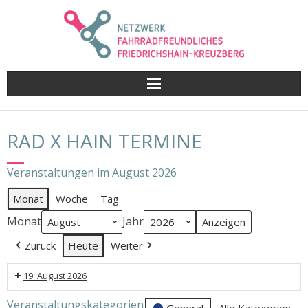
Skip
to
content
RAD X HAIN TERMINE
Veranstaltungen im August 2026
Monat
Woche
Tag
Monat
Jahr
Zurück
Heute
Weiter
19. August 2026
Sommerpause
Veranstaltungskategorien
General
Alle Kategorien