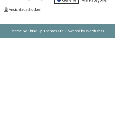
-
Kein
Ansicht
ausdrucken
Treffen
Theme by
Think Up Themes Ltd
. Powered by
WordPress
.