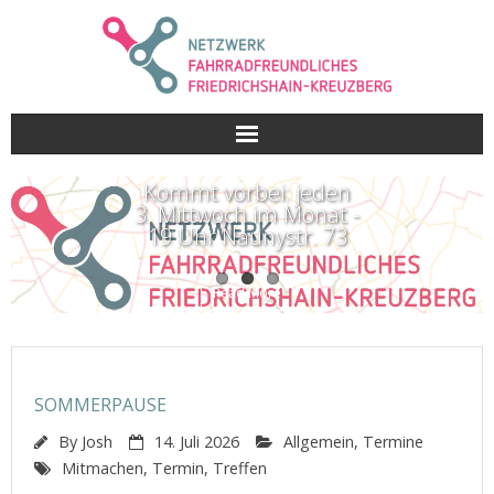
Skip
to
content
Kommt vorbei: jeden
3. Mittwoch im Monat -
19 Uhr Naunystr. 73
Read More
SOMMERPAUSE
By
Josh
14. Juli 2026
Allgemein
,
Termine
Mitmachen
,
Termin
,
Treffen