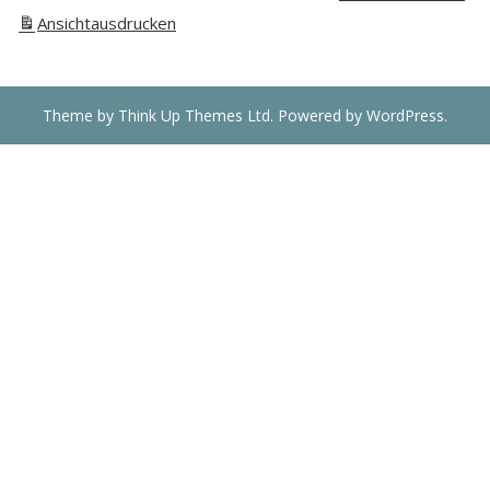
Ansicht
ausdrucken
Theme by
Think Up Themes Ltd
. Powered by
WordPress
.