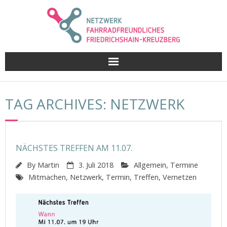
Skip
to
content
TAG ARCHIVES: NETZWERK
NÄCHSTES TREFFEN AM 11.07.
By
Martin
3. Juli 2018
Allgemein
,
Termine
Mitmachen
,
Netzwerk
,
Termin
,
Treffen
,
Vernetzen