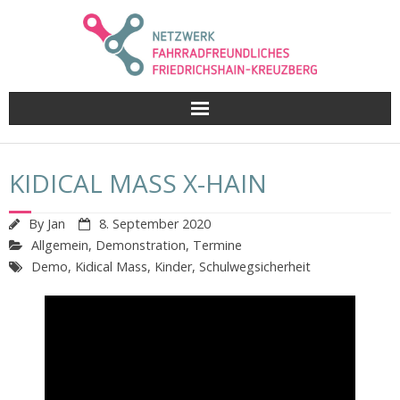
Skip
to
content
KIDICAL MASS X-HAIN
By
Jan
8. September 2020
Allgemein
,
Demonstration
,
Termine
Demo
,
Kidical Mass
,
Kinder
,
Schulwegsicherheit