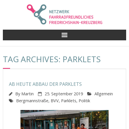
Skip
to
content
TAG ARCHIVES: PARKLETS
AB HEUTE ABBAU DER PARKLETS
By
Martin
25. September 2019
Allgemein
Bergmannstraße
,
BVV
,
Parklets
,
Politik