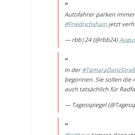
Autofahrer parken immer 
#Friedrichshain
jetzt ver
— rbb|24 (@rbb24)
Augus
In der
#TamaraDanzStra
begonnen. Sie sollen die
auch tatsächlich für Radf
— Tagesspiegel (@Tagess
#leitboys
tamara-danz-str.