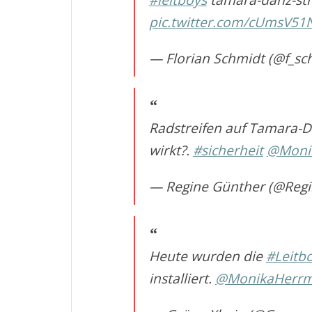
pic.twitter.com/cUmsV51
— Florian Schmidt (@f_s
Radstreifen auf Tamara-D
wirkt?.
#sicherheit
@Moni
— Regine Günther (@Reg
Heute wurden die
#Leitb
installiert.
@MonikaHerr