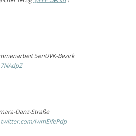
sammenarbeit SenUVK-Bezirk
gn7NAdpZ
mara-Danz-Straße
.twitter.com/lwmEifePdp