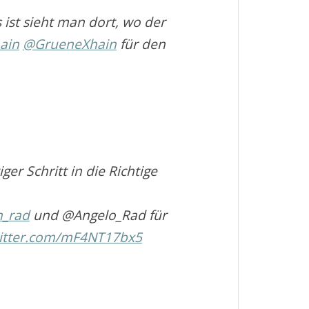
 ist sieht man dort, wo der
ain
@GrueneXhain
für den
er Schritt in die Richtige
n_rad
und @Angelo_Rad für
witter.com/mF4NT17bx5