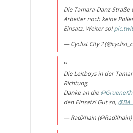
Die Tamara-Danz-Straße wi
Arbeiter noch keine Poll
Einsatz. Weiter so!
pic.tw
— Cyclist City ? (@cyclist_c
Die Leitboys in der Tamara
Richtung.
Danke an die
@GrueneXh
den Einsatz! Gut so,
@BA_
— RadXhain (@RadXhain