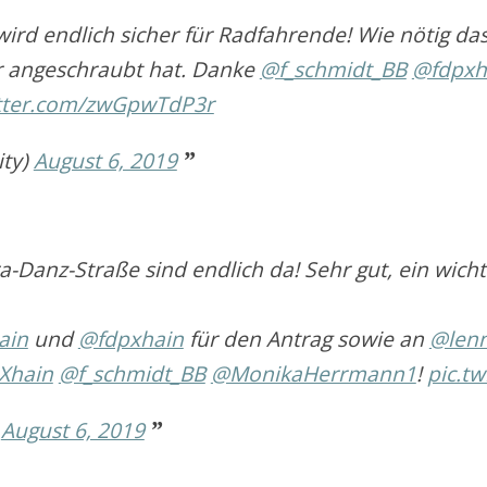
rd endlich sicher für Radfahrende! Wie nötig das
er angeschraubt hat. Danke
@f_schmidt_BB
@fdpxh
itter.com/zwGpwTdP3r
ity)
August 6, 2019
-Danz-Straße sind endlich da! Sehr gut, ein wichtig
ain
und
@fdpxhain
für den Antrag sowie an
@len
Xhain
@f_schmidt_BB
@MonikaHerrmann1
!
pic.t
)
August 6, 2019