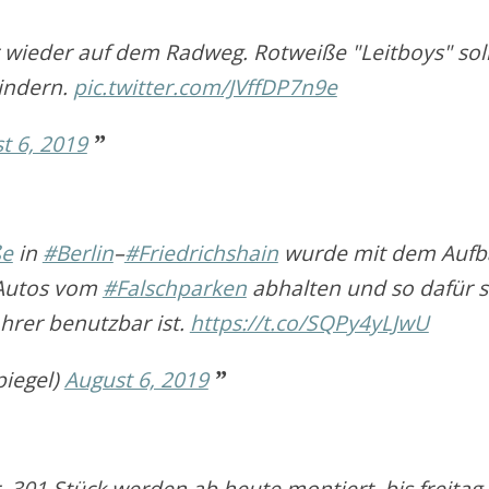
wieder auf dem Radweg. Rotweiße "Leitboys" sol
hindern.
pic.twitter.com/JVffDP7n9e
t 6, 2019
ße
in
#Berlin
–
#Friedrichshain
wurde mit dem Aufb
 Autos vom
#Falschparken
abhalten und so dafür 
ahrer benutzbar ist.
https://t.co/SQPy4yLJwU
piegel)
August 6, 2019
 301 Stück werden ab heute montiert. bis freitag s