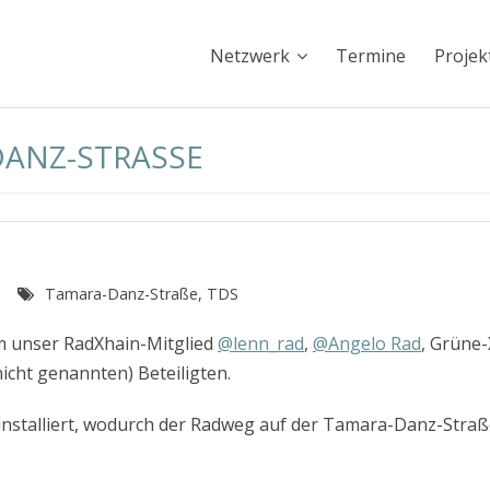
Netzwerk
Termine
Projek
ANZ-STRASSE
n
Tamara-Danz-Straße
,
TDS
m unser RadXhain-Mitglied
@lenn_rad
,
@Angelo Rad
, Grüne
icht genannten) Beteiligten.
installiert, wodurch der Radweg auf der Tamara-Danz-Straße