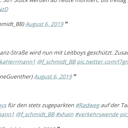
NzD
chmidt_BB)
August 6, 2019
anz-Straße wird nun mit Leitboys geschützt. Zu
kaHerrmann1
@f_schmidt_BB
pic.twitter.com/I7
ineGuenther)
August 6, 2019
oys
für den stets zugeparkten
#Radweg
auf der Ta
mann1
@f_schmidt_BB
#xhain
#verkehrswende
pic