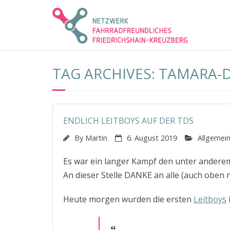
Skip
to
content
TAG ARCHIVES: TAMARA-D
ENDLICH LEITBOYS AUF DER TDS
By
Martin
6. August 2019
Allgemei
Es war ein langer Kampf den unter andere
An dieser Stelle DANKE an alle (auch oben n
Heute morgen wurden die ersten
Leitboys