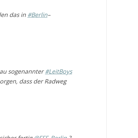
len das in
#Berlin
–
au sogenannter
#LeitBoys
sorgen, dass der Radweg
icher fertig
@FFF_Berlin
?