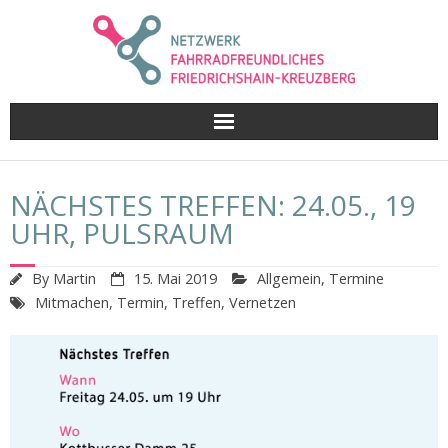
Skip
to
content
NÄCHSTES TREFFEN: 24.05., 19
UHR, PULSRAUM
By
Martin
15. Mai 2019
Allgemein
,
Termine
Mitmachen
,
Termin
,
Treffen
,
Vernetzen