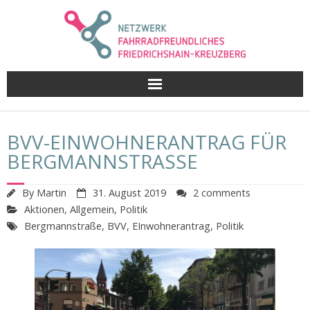
Skip
to
content
BVV-EINWOHNERANTRAG FÜR
BERGMANNSTRASSE
By
Martin
31. August 2019
2 comments
Aktionen
,
Allgemein
,
Politik
Bergmannstraße
,
BVV
,
EInwohnerantrag
,
Politik