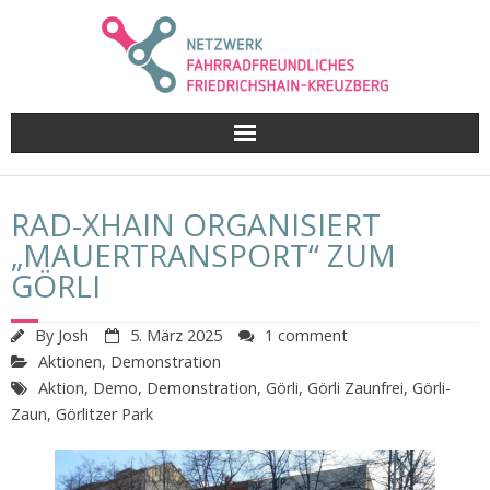
Skip
to
content
RAD-XHAIN ORGANISIERT
„MAUERTRANSPORT“ ZUM
GÖRLI
By
Josh
5. März 2025
1 comment
Aktionen
,
Demonstration
Aktion
,
Demo
,
Demonstration
,
Görli
,
Görli Zaunfrei
,
Görli-
Zaun
,
Görlitzer Park