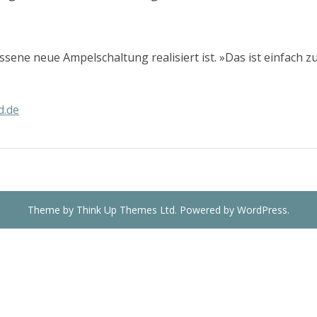
ssene neue Ampelschaltung realisiert ist. »Das ist einfach 
d.de
Theme by
Think Up Themes Ltd
. Powered by
WordPress
.