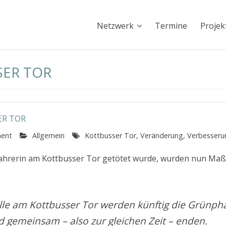
Netzwerk
Termine
Projek
SER TOR
ER TOR
ent
Allgemein
Kottbusser Tor
,
Veränderung
,
Verbesseru
dfahrerin am Kottbusser Tor getötet wurde, wurden nun M
lle am Kottbusser Tor werden künftig die Grünph
 gemeinsam – also zur gleichen Zeit – enden.