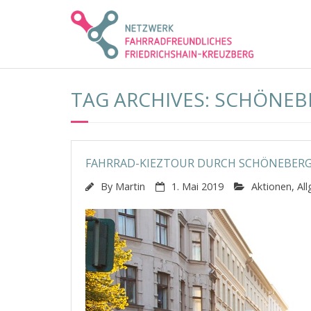
Skip
to
content
TAG ARCHIVES: SCHÖNEB
FAHRRAD-KIEZTOUR DURCH SCHÖNEBERG 
By
Martin
1. Mai 2019
Aktionen
,
Al