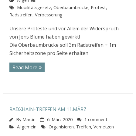
Allgemein
Mobilitätsgesetz
,
Oberbaumbrücke
,
Protest
,
Radstreifen
,
Verbesserung
Unsere Proteste und vor Allem der Widerspruch
von Jens Blume haben gewirkt!
Die Oberbaumbrücke soll 3m Radstreifen + 1m
Sicherheitszone pro Seite erhalten
Read More
RADXHAIN-TREFFEN AM 11.MÄRZ
By
Martin
6. März 2020
1 comment
Allgemein
Organisieren
,
Treffen
,
Vernetzen