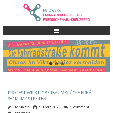
Skip
to
content
PROTEST WIRKT: OBERBAUMBRÜCKE ERHÄLT
3+1M RADSTREIFEN
By
Martin
9. März 2020
1 comment